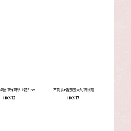
螃蟹海鮮碗裝拉麵/1pc
不倒翁♥番茄義大利碗裝麵
HK$12
HK$17