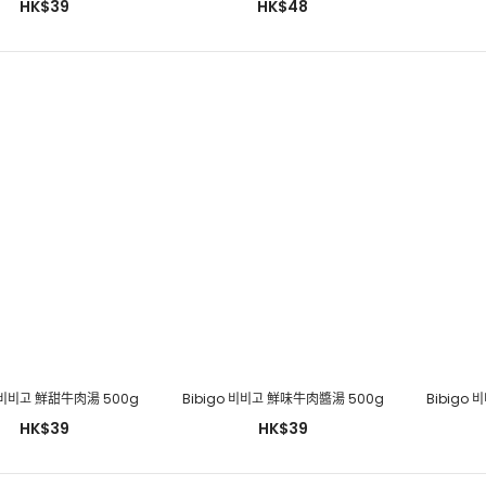
HK$39
HK$48
包
HK$37
不倒翁金海鮮辣麵 130g x 4包
HK$48
o 비비고 鮮甜牛肉湯 500g
Bibigo 비비고 鮮味牛肉醬湯 500g
Bibigo
HK$39
HK$39