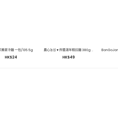
蕎麥冷麵 一包/135.5g
農心농심 ♥ 炸醬湯年糕拉麵 380g (二人份量)
HK$24
HK$49
Bibigo 비비고 嫩豆腐泡菜湯
460g
HK$39