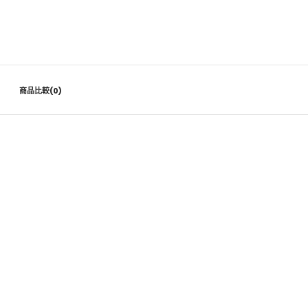
商品比較(0)
不倒翁芝士撈麵碗裝一碗 90g
HK$12