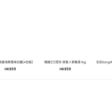
Bibigo 비비고 排骨湯 400g
HK$48
真蠔海鮮風味拉麵(4包裝)
韓國은진恩珍 原隻人蔘雞湯 1kg
HK$59
HK$59
Bibigo 비비고 黃豆芽明太魚湯
500g
HK$39