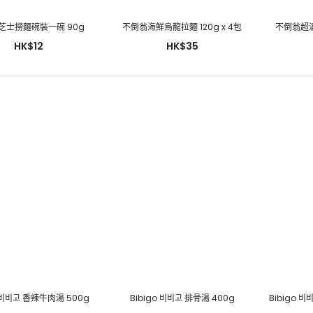
芝士撈麵碗裝一碗 90g
不倒翁海鮮烏龍拉麵 120g x 4包
不倒翁超濃
HK$12
HK$35
不倒翁海鮮烏龍拉麵 120g x 4
包
HK$35
o 비비고 香辣牛肉湯 500g
Bibigo 비비고 排骨湯 400g
不倒翁超濃芝士拉麵 135g x 4