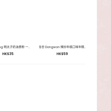
BonGoJang 明太子奶油意粉 一包/197g
동원 Dongwon 辣炒年榚口味年糕即食麵 一包/ 372g (2人份量)
HK$35
HK$59