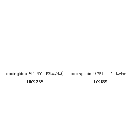
HK$288
cooingkids-베이비옷 - P체크슈트(레깅스세트)♡韓國幼兒裝
cooingkids-베이비옷 - P도트곰돌이모자♡韓國幼兒裝
HK$265
HK$189