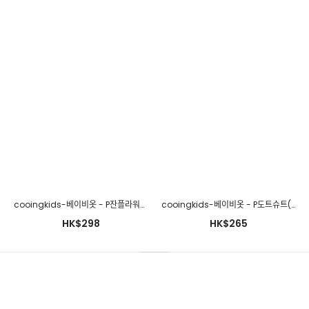
cooingkids-베이비옷 - P잔플라워배냇저고리(보넷세트)♡韓國幼兒裝
cooingkids-베이비옷 - P도트슈트(레깅스세트)♡韓國幼兒裝
HK$298
HK$265
cooingkids-베이비옷 - B잔꽃3종세트♡韓國幼兒裝