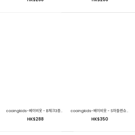
cooingkids-베이비옷 - 곰도리세트(모자&장갑세트)♡韓國幼兒
cooingkids-베이비옷 - B체크3종세트♡韓國幼兒裝
cooingkids-베이비옷 - S마들렌슈트(보넷세트)♡韓國幼兒裝
裝
HK$288
HK$350
HK$288