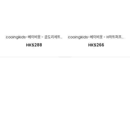
cooingkids-베이비옷 - T끈플라워상하세트♡韓國幼兒裝
HK$324
cooingkids-베이비옷 - 곰도리세트(모자&장갑세트)♡韓國幼兒裝
cooingkids-베이비옷 - H하트퍼프슈트♡韓國幼兒裝
HK$288
HK$266