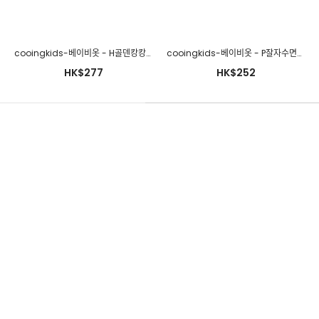
cooingkids-베이비옷 - H골덴캉캉치마블루머(티셔츠별도구매!!)♡韓國幼兒裝
cooingkids-베이비옷 - P잘자수면조끼 가을신생아옷 신생아수면조끼 아기수면조끼 신생아내복 백일아기옷 100일아기옷 50일아기옷 6개월아기옷]♡韓國幼兒裝
HK$277
HK$252
cooingkids-베이비옷 - T러블리나시세트♡韓國幼兒裝
HK$279