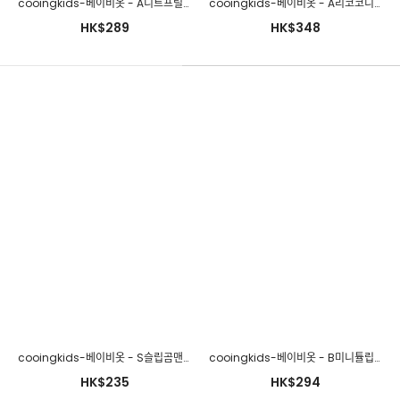
cooingkids-베이비옷 - A니트프릴슈트♡韓國幼兒裝
cooingkids-베이비옷 - A리코코니트슈트♡韓國幼兒裝
HK$289
HK$348
cooingkids-베이비옷 - H자수스눕슈트♡韓國幼兒裝
HK$273
cooingkids-베이비옷 - S슬립곰맨투맨티♡韓國幼兒裝
cooingkids-베이비옷 - B미니튤립원피스 신생아바디슈트 아기 여아 베이비 백일 100일 돌 바디슈트 가을아기옷♡韓國幼兒裝
HK$235
HK$294