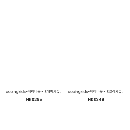
cooingkids-베이비옷 - S데이지슈트♡韓國幼兒裝
cooingkids-베이비옷 - S멜리사슈트(보넷세트)♡韓國幼兒裝
HK$295
HK$349