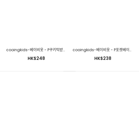
cooingkids-베이비옷 - P쿠키턱받이♡韓國幼兒裝
cooingkids-베이비옷 - P포켓베이비세트♡韓國幼兒裝
HK$248
HK$238
cooingkids-베이비옷 - P잘자수면조끼 가을신생아옷 신생아수면
조끼 아기수면조끼 신생아내복 백일아기옷 100일아기옷 50일아기옷
6개월아기옷]♡韓國幼兒裝
HK$252