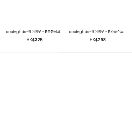
cooingkids-베이비옷 - B붕붕점프슈트 신생아바디슈트 아기 남아 베이비 백일 100일 돌 바디슈트 가을아기옷♡韓國幼兒裝
cooingkids-베이비옷 - B와플슈트(보넷세트) 신생아바디슈트 아기 여아 베이비 백일 100일 돌 바디슈트 가을아기옷♡韓國幼兒裝
HK$325
HK$298