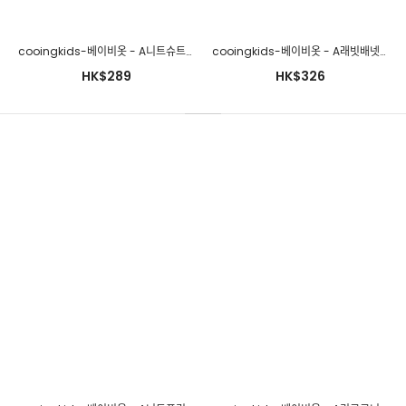
cooingkids-베이비옷 - F나이스슈트(모자별도구매!!) 신생아외출
복 100일아기 애기옷 6개월아기옷 돌아기옷 신생아의류♡韓國幼兒
cooingkids-베이비옷 - A니트슈트♡韓國幼兒裝
cooingkids-베이비옷 - A래빗배넷저고리슈트(모자포함)♡韓國幼兒裝
裝
HK$289
HK$326
HK$263