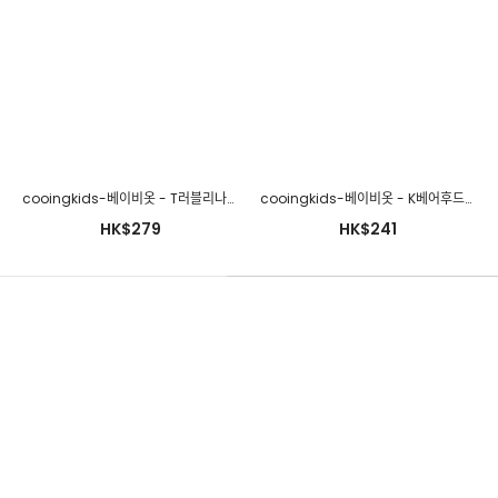
cooingkids-베이비옷 - T러블리나시세트♡韓國幼兒裝
cooingkids-베이비옷 - K베어후드티셔츠♡韓國幼兒裝
HK$279
HK$241