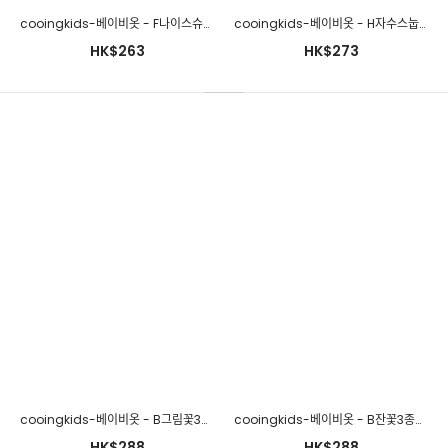
cooingkids-베이비옷 - F나이스슈트(모자별도구매!!) 신생아외출복 100일아기 애기옷 6개월아기옷 돌아기옷 신생아의류♡韓國幼兒裝
cooingkids-베이비옷 - H자수스눕슈트♡韓國幼兒裝
HK$263
HK$273
cooingkids-베이비옷 - K베어후드티셔츠♡韓國幼兒裝
HK$241
cooingkids-베이비옷 - B그림꽃3종세트♡韓國幼兒裝
cooingkids-베이비옷 - B잔꽃3종세트♡韓國幼兒裝
HK$288
HK$288