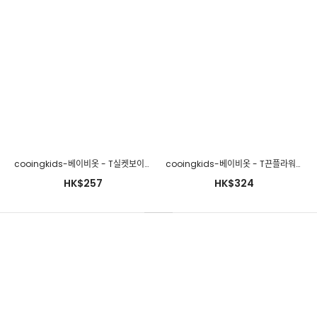
cooingkids-베이비옷 - T실켓보이슈트♡韓國幼兒裝
cooingkids-베이비옷 - T끈플라워상하세트♡韓國幼兒裝
HK$257
HK$324
cooingkids-베이비옷 - T실켓보이슈트♡韓國幼兒裝
HK$257