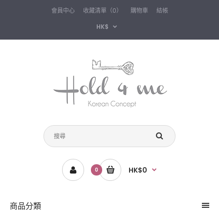
會員中心
收藏清單（0）
購物車
結帳
HK$
HK$0
0
商品分類