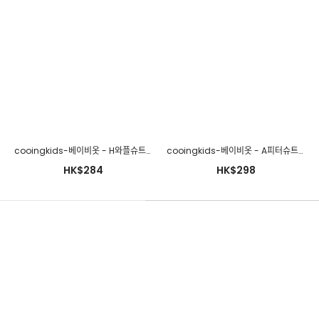
cooingkids-베이비옷 - H골덴캉캉치마블루머(티셔츠별도구
매!!)♡韓國幼兒裝
cooingkids-베이비옷 - H와플슈트♡韓國幼兒裝
cooingkids-베이비옷 - A피터슈트♡韓國幼兒裝
HK$277
HK$284
HK$298