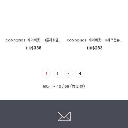
cooingkids-베이비옷 - H플라워멜빵스커트(블라우스별도구매!!)♡韓國幼兒裝
cooingkids-베이비옷 - H하프문슈트(모자세트)♡韓國幼兒裝
HK$338
HK$283
cooingkids-베이비옷 - S마들렌슈트(보넷세트)♡韓國幼兒裝
HK$350
1
2
>
>|
顯示 1 - 40 / 69 (共 2 頁)