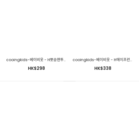
cooingkids-베이비옷 - B체크3종세트♡韓國幼兒裝
HK$288
cooingkids-베이비옷 - H뽀송맨투맨블루머세트♡韓國幼兒裝
cooingkids-베이비옷 - H에이프런원피스♡韓國幼兒裝
HK$298
HK$338