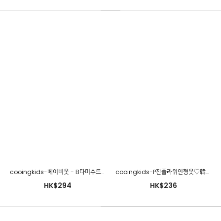
cooingkids-베이비옷 - B그림꽃3종세트♡韓國幼兒裝
HK$288
cooingkids-베이비옷 - B타미슈트(모자별도구매!!) 신생아외출복 신생아옷 아기옷 아기외출복 가을♡韓國幼兒裝
cooingkids-P잔플라워인형옷♡韓國幼兒裝
HK$294
HK$236