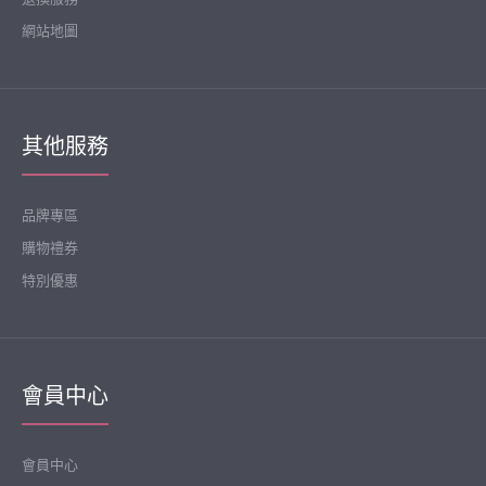
cooingkids-베이비옷 - S멜리사슈트(보넷세트)♡韓國幼兒裝
網站地圖
HK$349
其他服務
品牌專區
購物禮券
特別優惠
會員中心
會員中心