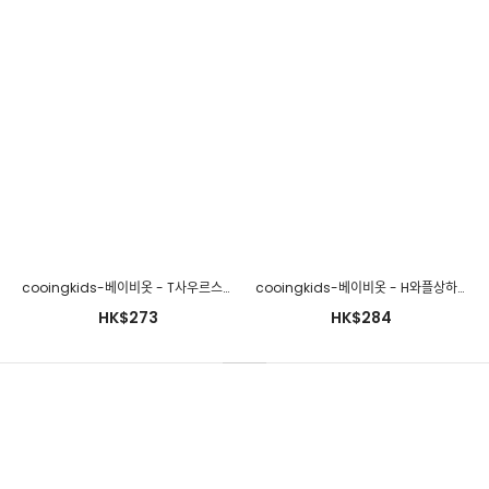
cooingkids-베이비옷 - H하트퍼프슈트♡韓國幼兒裝
HK$266
cooingkids-베이비옷 - T사우르스슈트♡韓國幼兒裝
cooingkids-베이비옷 - H와플상하세트♡韓國幼兒裝
HK$273
HK$284