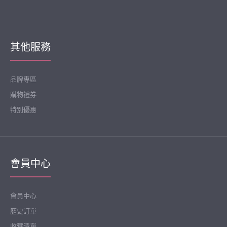
momnuri-임부복*코렐 플리츠 원피스 ♡韓國孕婦裝連身裙
HK$309
其他服務
品牌專區
購物禮券
特別優惠
會員中心
會員中心
歷史訂單
收藏清單