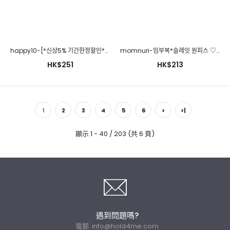
happy10-[*신상5% 기간한정할인*임부복*키치스마일 원피스]♡韓國孕婦裝連身裙
momnuri-임부복*슬레잇 원피스 ♡韓國孕婦裝連身裙
HK$251
HK$213
280days-[러블단가라자수원피스/임산부]임부복 2 8 0 DAYS - 느
1
2
3
4
5
6
>
>|
낌있는 임부복쇼핑몰♡韓國孕婦裝連身裙
HK$281
顯示 1 - 40 / 203 (共 6 頁)
遇到問題嗎?
電郵:
info@hold4me.com