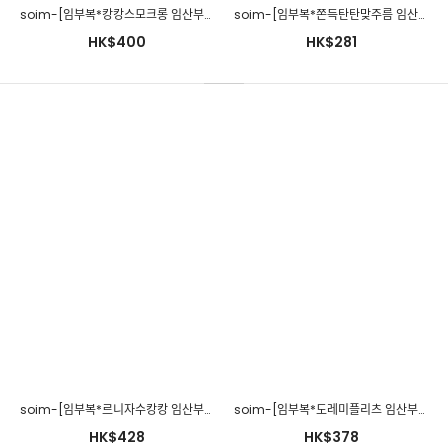
soim-[임부복*캉캉스모크롱 임산부원피스]♡韓國孕婦裝連身裙
soim-[임부복*쫀득탄탄맞주름 임산부원피스]♡韓國孕婦裝連身裙
HK$400
HK$281
soim-[임부복*르니자수캉캉 임산부원피스]♡韓國孕婦裝連身裙
soim-[임부복*도레미플리츠 임산부원피스]♡韓國孕婦裝連身裙
HK$428
HK$378