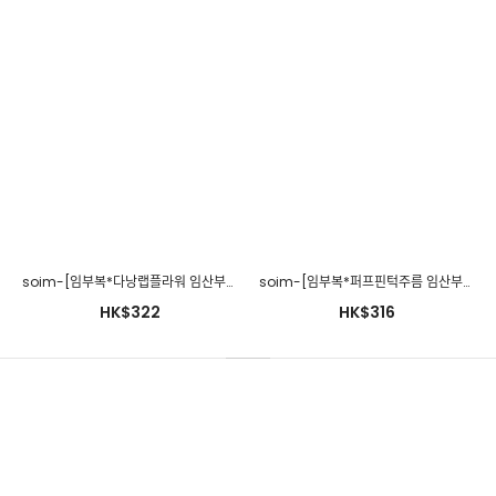
soim-[임부복*다낭랩플라워 임산부원피스]♡韓國孕婦裝連身裙
soim-[임부복*퍼프핀턱주름 임산부원피스]♡韓國孕婦裝連身裙
HK$322
HK$316
280days-[스퀘어플리츠원피스/임산부]임부복 2 8 0 DAYS - 느낌
있는 임부복쇼핑몰♡韓國孕婦裝連身裙
HK$378