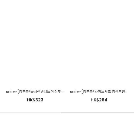
280days-[소프트청멜빵원피스/임산부]임부복 2 8 0 DAYS - 느낌
있는 임부복쇼핑몰♡韓國孕婦裝連身裙
HK$365
soim-[임부복*골지린넨니트 임산부원피스]♡韓國孕婦裝連身裙
soim-[임부복*라이트셔츠 임산부원피스]♡韓國孕婦裝連身裙
HK$323
HK$264