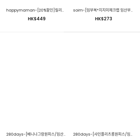
happymaman-[20%할인]릴리펀칭ops♡韓國孕婦裝連身裙
soim-[임부복*지지미체크랩 임산부원피스(수유가능)]♡韓國孕婦裝連身裙
HK$449
HK$273
happymaman-임부복*비비배색원피스♡韓國孕婦裝連身裙
HK$211
280days-[베니나그랑원피스/임산부]임부복 2 8 0 DAYS - 느낌있는 임부복쇼핑몰♡韓國孕婦裝連身裙
280days-[샤인플리츠롱원피스/임산부]임부복 2 8 0 DAYS - 느낌있는 임부복쇼핑몰♡韓國孕婦裝連身裙