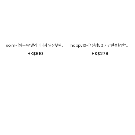
280days-[쿨하트롱원피스/임산부]임부복 2 8 0 DAYS - 느낌있는
임부복쇼핑몰♡韓國孕婦裝連身裙
HK$281
soim-[임부복*발레리나샤 임산부원피스]♡韓國孕婦裝連身裙
happy10-[*신상5% 기간한정할인*임부복*꽃송이캉캉 원피스]♡韓國孕婦裝連身裙
HK$610
HK$279