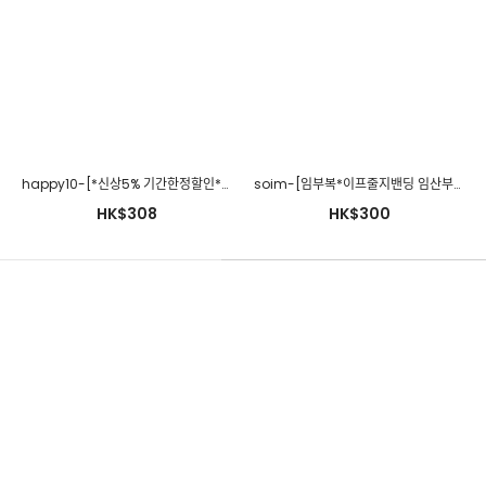
happymaman-[20%할인]릴리펀칭ops♡韓國孕婦裝連身裙
HK$449
happy10-[*신상5% 기간한정할인*임부복*임부복*레이 원피스]♡韓國孕婦裝連身裙
soim-[임부복*이프줄지밴딩 임산부원피스(끈 set)(수유가능)]♡韓國孕婦裝連身裙
HK$308
HK$300