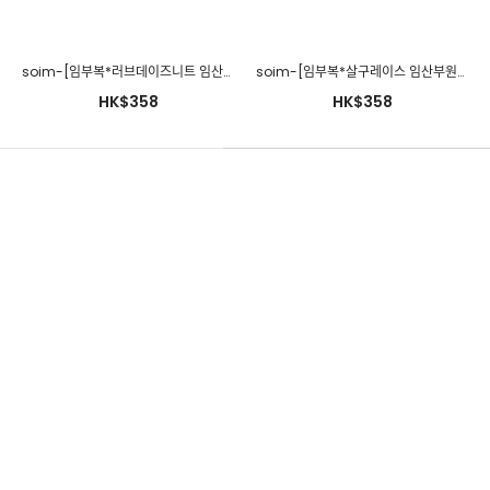
soim-[임부복*러브데이즈니트 임산부원피스]♡韓國孕婦裝連身裙
soim-[임부복*살구레이스 임산부원피스]♡韓國孕婦裝連身裙
HK$358
HK$358
280days-[베니나그랑원피스/임산부]임부복 2 8 0 DAYS - 느낌있
는 임부복쇼핑몰♡韓國孕婦裝連身裙
HK$267