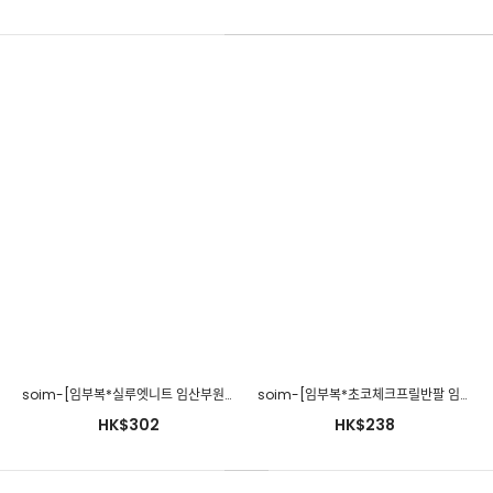
280days-[샤인플리츠롱원피스/임산부]임부복 2 8 0 DAYS - 느낌
있는 임부복쇼핑몰♡韓國孕婦裝連身裙
HK$238
soim-[임부복*실루엣니트 임산부원피스]♡韓國孕婦裝連身裙
soim-[임부복*초코체크프릴반팔 임산부원피스]♡韓國孕婦裝連身裙
HK$302
HK$238