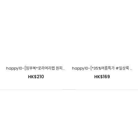
happymaman-차이나반팔ops(수유가능)♡韓國孕婦裝連身裙
HK$309
happy10-[임부복*로라여리랩 원피스]♡韓國孕婦裝連身裙
happy10-[*35%여름특가 #일상룩 #휴가룩*임부복*잔잔모크꽃 원피스]♡韓國孕婦裝連身裙
HK$210
HK$169