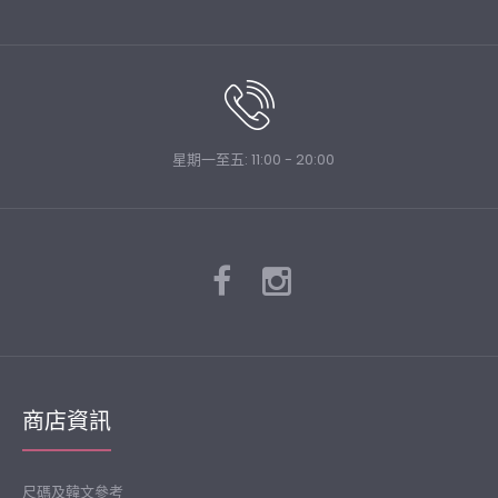
星期一至五: 11:00 - 20:00
momnuri-임부복*텔링 카라 원피스 ♡韓國孕婦裝連身裙
HK$273
商店資訊
尺碼及韓文參考