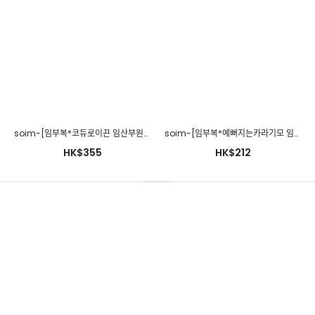
soim-[임부복*코듀로이끈 임산부원피스]♡韓國孕婦裝連身裙
soim-[임부복*예뻐지는카라기모 임산부원피스]♡韓國孕婦裝連身裙
HK$355
HK$212
soim-[임부복*코듀로이끈 임산부원피스]♡韓國孕婦裝連身裙
HK$355