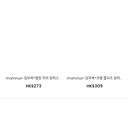
momnuri-임부복*텔링 카라 원피스 ♡韓國孕婦裝連身裙
momnuri-임부복*코렐 플리츠 원피스 ♡韓國孕婦裝連身裙
HK$273
HK$309