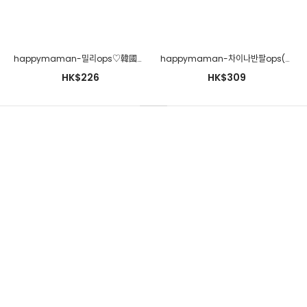
HK$212
happymaman-밀리ops♡韓國孕婦裝連身裙
happymaman-차이나반팔ops(수유가능)♡韓國孕婦裝連身裙
HK$226
HK$309