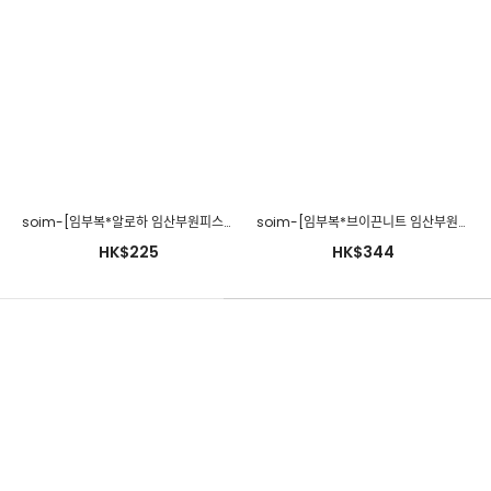
soim-[임부복*알로하 임산부원피스]♡韓國孕婦裝連身裙
soim-[임부복*브이끈니트 임산부원피스]♡韓國孕婦裝連身裙
HK$225
HK$344