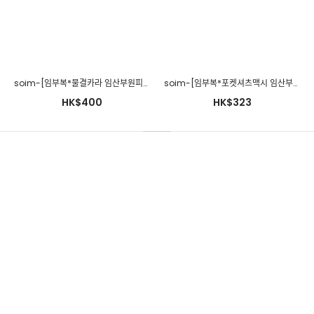
soim-[임부복*물결카라 임산부원피스]♡韓國孕婦裝連身裙
soim-[임부복*포켓셔츠맥시 임산부원피스(수유가능)]♡韓國孕婦裝連身裙
HK$400
HK$323
soim-[임부복*지지미체크랩 임산부원피스(수유가능)]♡韓國孕婦
裝連身裙
HK$273