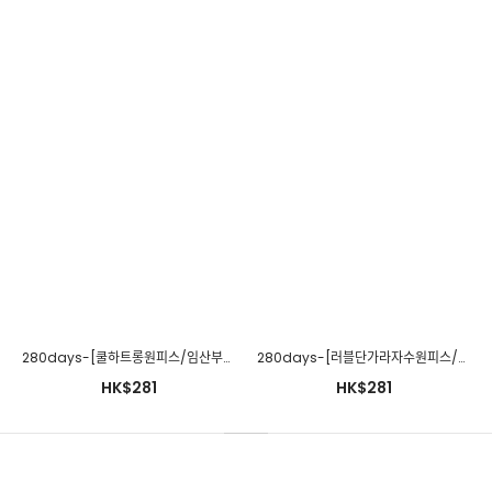
280days-[쿨하트롱원피스/임산부]임부복 2 8 0 DAYS - 느낌있는 임부복쇼핑몰♡韓國孕婦裝連身裙
280days-[러블단가라자수원피스/임산부]임부복 2 8 0 DAYS - 느낌있는 임부복쇼핑몰♡韓國孕婦裝連身裙
happymaman-밀리ops♡韓國孕婦裝連身裙
HK$281
HK$281
HK$226