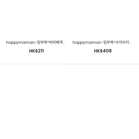
happymaman-임부복*비비배색원피스♡韓國孕婦裝連身裙
happymaman-임부복*수아브이원피스♡韓國孕婦裝連身裙
HK$211
HK$408
soim-[임부복*예뻐지는카라기모 임산부원피스]♡韓國孕婦裝連身
裙