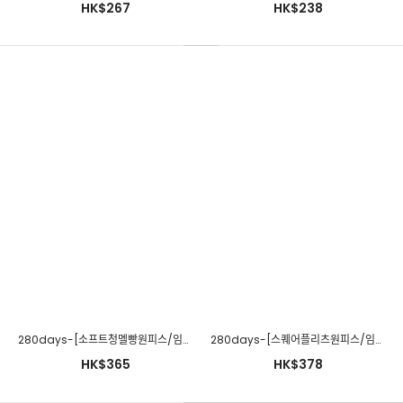
HK$267
HK$238
happymaman-임부복*수아브이원피스♡韓國孕婦裝連身裙
HK$408
280days-[소프트청멜빵원피스/임산부]임부복 2 8 0 DAYS - 느낌있는 임부복쇼핑몰♡韓國孕婦裝連身裙
280days-[스퀘어플리츠원피스/임산부]임부복 2 8 0 DAYS - 느낌있는 임부복쇼핑몰♡韓國孕婦裝連身裙
HK$365
HK$378